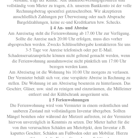
vollständig vom Mieter zu tragen, d.h. unserem Bankkonto ist der volle
Rechnungsbetrag spesenfrei gutzuschreiben. Wir akzeptieren
ausschließlich Zahlungen per Überweisung oder nach Absprache
Bargeldzahlungen, keine ec-und Kreditkarten bzw. Schecks.
§ 4 An- und Abreise
Am Anreisetag steht die Ferienwohnung ab 17.00 Uhr zur Verfügung.
Sollte die Anreise nach 20:00 Uhr erfolgen, muss dies vorher
abgesprochen werden. Zwecks Schlüsselübergabe kontaktieren Sie uns
3-5 Tage vor Anreise telefonisch oder per E-Mail.
Schadensersatzansprüche können nicht geltend gemacht werden, wenn
die Ferienwohnung ausnahmsweise nicht pünktlich um 17:00 Uhr
bezogen werden kann.
Am Abreisetag ist die Wohnung bis 10.00 Uhr morgens zu verlassen.
Der Vermieter behält sich vor, eine verspätete Abreise in Rechnung zu
stellen. Die Wohnung ist am Abreisetag besenrein zu hinterlassen. Das
Geschirr, Gläser, usw. sind zu reinigen und einzuräumen, die Mülleimer
entleert und der Kühlschrank ausgeräumt sein.
§ 5 Ferienwohnungen
Die Ferienwohnung wird vom Vermieter in einem ordentlichen und
sauberen Zustand mit vollständigem Inventar übergeben. Sollten
Mängel bestehen oder während der Mietzeit auftreten, ist der Vermieter
hiervon unverzüglich in Kenntnis zu setzen. Der Mieter haftet für die
von ihm verursachten Schäden am Mietobjekt, dem Inventar z.B.
kaputtes Geschirr, Schäden am Fußboden oder am Mobiliar. Hierzu