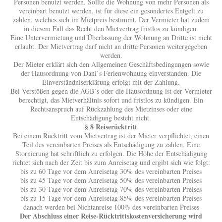
Personen benutzt werden. Sollte die Wohnung von mehr Personen als
vereinbart benutzt werden, ist für diese ein gesondertes Entgelt zu
zahlen, welches sich im Mietpreis bestimmt. Der Vermieter hat zudem
in diesem Fall das Recht den Mietvertrag fristlos zu kündigen.
Eine Untervermietung und Überlassung der Wohnung an Dritte ist nicht
erlaubt. Der Mietvertrag darf nicht an dritte Personen weitergegeben
werden.
Der Mieter erklärt sich den Allgemeinen Geschäftsbedingungen sowie
der Hausordnung von Dani`s Ferienwohnung einverstanden. Die
Einverständniserklärung erfolgt mit der Zahlung.
Bei Verstößen gegen die AGB´s oder die Hausordnung ist der Vermieter
berechtigt, das Mietverhältnis sofort und fristlos zu kündigen. Ein
Rechtsanspruch auf Rückzahlung des Mietzinses oder eine
Entschädigung besteht nicht.
§ 8 Reiserücktritt
Bei einem Rücktritt vom Mietvertrag ist der Mieter verpflichtet, einen
Teil des vereinbarten Preises als Entschädigung zu zahlen. Eine
Stornierung hat schriftlich zu erfolgen. Die Höhe der Entschädigung
richtet sich nach der Zeit bis zum Anreisetag und ergibt sich wie folgt:
bis zu 60 Tage vor dem Anreisetag 30% des vereinbarten Preises
bis zu 45 Tage vor dem Anreisetag 50% des vereinbarten Preises
bis zu 30 Tage vor dem Anreisetag 70% des vereinbarten Preises
bis zu 15 Tage vor dem Anreisetag 85% des vereinbarten Preises
danach werden bei Nichtanreise 100% des vereinbarten Preises
Der Abschluss einer Reise-Rücktrittskostenversicherung wird