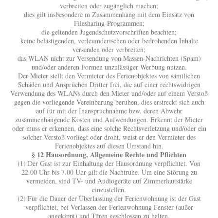
verbreiten oder zugänglich machen;
dies gilt insbesondere m Zusammenhang mit dem Einsatz von
Filesharing-Programmen;
die geltenden Jugendschutzvorschriften beachten;
keine belästigenden, verleumderischen oder bedrohenden Inhalte
versenden oder verbreiten;
das WLAN nicht zur Versendung von Massen-Nachrichten (Spam)
und/oder anderen Formen unzulässiger Werbung nutzen.
Der Mieter stellt den Vermieter des Ferienobjektes von sämtlichen
Schäden und Ansprüchen Dritter frei, die auf einer rechtswidrigen
Verwendung des WLANs durch den Mieter und/oder auf einem Verstoß
gegen die vorliegende Vereinbarung beruhen, dies erstreckt sich auch
auf für mit der Inanspruchnahme bzw. deren Abwehr
zusammenhängende Kosten und Aufwendungen. Erkennt der Mieter
oder muss er erkennen, dass eine solche Rechtsverletzung und/oder ein
solcher Verstoß vorliegt oder droht, weist er den Vermieter des
Ferienobjektes auf diesen Umstand hin.
§ 12 Hausordnung, Allgemeine Rechte und Pflichten
(1) Der Gast ist zur Einhaltung der Hausordnung verpflichtet. Von
22.00 Uhr bis 7.00 Uhr gilt die Nachtruhe. Um eine Störung zu
vermeiden, sind TV- und Audiogeräte auf Zimmerlautstärke
einzustellen.
(2) Für die Dauer der Überlassung der Ferienwohnung ist der Gast
verpflichtet, bei Verlassen der Ferienwohnung Fenster (außer
angekippt) und Türen geschlossen zu halten.