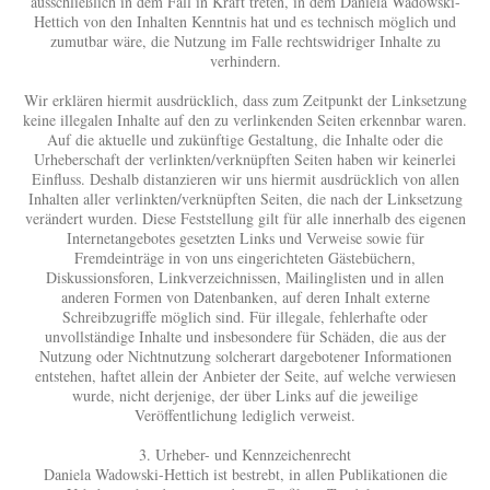
ausschließlich in dem Fall in Kraft treten, in dem Daniela Wadowski-
Hettich von den Inhalten Kenntnis hat und es technisch möglich und
zumutbar wäre, die Nutzung im Falle rechtswidriger Inhalte zu
verhindern.
Wir erklären hiermit ausdrücklich, dass zum Zeitpunkt der Linksetzung
keine illegalen Inhalte auf den zu verlinkenden Seiten erkennbar waren.
Auf die aktuelle und zukünftige Gestaltung, die Inhalte oder die
Urheberschaft der verlinkten/verknüpften Seiten haben wir keinerlei
Einfluss. Deshalb distanzieren wir uns hiermit ausdrücklich von allen
Inhalten aller verlinkten/verknüpften Seiten, die nach der Linksetzung
verändert wurden. Diese Feststellung gilt für alle innerhalb des eigenen
Internetangebotes gesetzten Links und Verweise sowie für
Fremdeinträge in von uns eingerichteten Gästebüchern,
Diskussionsforen, Linkverzeichnissen, Mailinglisten und in allen
anderen Formen von Datenbanken, auf deren Inhalt externe
Schreibzugriffe möglich sind. Für illegale, fehlerhafte oder
unvollständige Inhalte und insbesondere für Schäden, die aus der
Nutzung oder Nichtnutzung solcherart dargebotener Informationen
entstehen, haftet allein der Anbieter der Seite, auf welche verwiesen
wurde, nicht derjenige, der über Links auf die jeweilige
Veröffentlichung lediglich verweist.
3. Urheber- und Kennzeichenrecht
Daniela Wadowski-Hettich ist bestrebt, in allen Publikationen die