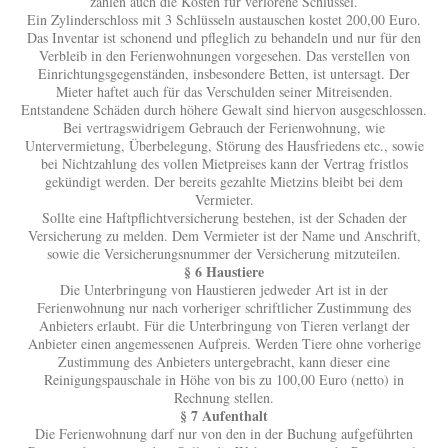
zählen auch die Kosten für verlorene Schlüssel.
Ein Zylinderschloss mit 3 Schlüsseln austauschen kostet 200,00 Euro.
Das Inventar ist schonend und pfleglich zu behandeln und nur für den
Verbleib in den Ferienwohnungen vorgesehen. Das verstellen von
Einrichtungsgegenständen, insbesondere Betten, ist untersagt. Der
Mieter haftet auch für das Verschulden seiner Mitreisenden.
Entstandene Schäden durch höhere Gewalt sind hiervon ausgeschlossen.
Bei vertragswidrigem Gebrauch der Ferienwohnung, wie
Untervermietung, Überbelegung, Störung des Hausfriedens etc., sowie
bei Nichtzahlung des vollen Mietpreises kann der Vertrag fristlos
gekündigt werden. Der bereits gezahlte Mietzins bleibt bei dem
Vermieter.
Sollte eine Haftpflichtversicherung bestehen, ist der Schaden der
Versicherung zu melden. Dem Vermieter ist der Name und Anschrift,
sowie die Versicherungsnummer der Versicherung mitzuteilen.
§ 6 Haustiere
Die Unterbringung von Haustieren jedweder Art ist in der
Ferienwohnung nur nach vorheriger schriftlicher Zustimmung des
Anbieters erlaubt. Für die Unterbringung von Tieren verlangt der
Anbieter einen angemessenen Aufpreis. Werden Tiere ohne vorherige
Zustimmung des Anbieters untergebracht, kann dieser eine
Reinigungspauschale in Höhe von bis zu 100,00 Euro (netto) in
Rechnung stellen.
§ 7 Aufenthalt
Die Ferienwohnung darf nur von den in der Buchung aufgeführten