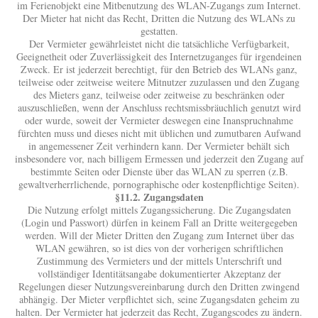
im Ferienobjekt eine Mitbenutzung des WLAN-Zugangs zum Internet.
Der Mieter hat nicht das Recht, Dritten die Nutzung des WLANs zu
gestatten.
Der Vermieter gewährleistet nicht die tatsächliche Verfügbarkeit,
Geeignetheit oder Zuverlässigkeit des Internetzuganges für irgendeinen
Zweck. Er ist jederzeit berechtigt, für den Betrieb des WLANs ganz,
teilweise oder zeitweise weitere Mitnutzer zuzulassen und den Zugang
des Mieters ganz, teilweise oder zeitweise zu beschränken oder
auszuschließen, wenn der Anschluss rechtsmissbräuchlich genutzt wird
oder wurde, soweit der Vermieter deswegen eine Inanspruchnahme
fürchten muss und dieses nicht mit üblichen und zumutbaren Aufwand
in angemessener Zeit verhindern kann. Der Vermieter behält sich
insbesondere vor, nach billigem Ermessen und jederzeit den Zugang auf
bestimmte Seiten oder Dienste über das WLAN zu sperren (z.B.
gewaltverherrlichende, pornographische oder kostenpflichtige Seiten).
§11.2. Zugangsdaten
Die Nutzung erfolgt mittels Zugangssicherung. Die Zugangsdaten
(Login und Passwort) dürfen in keinem Fall an Dritte weitergegeben
werden. Will der Mieter Dritten den Zugang zum Internet über das
WLAN gewähren, so ist dies von der vorherigen schriftlichen
Zustimmung des Vermieters und der mittels Unterschrift und
vollständiger Identitätsangabe dokumentierter Akzeptanz der
Regelungen dieser Nutzungsvereinbarung durch den Dritten zwingend
abhängig. Der Mieter verpflichtet sich, seine Zugangsdaten geheim zu
halten. Der Vermieter hat jederzeit das Recht, Zugangscodes zu ändern.