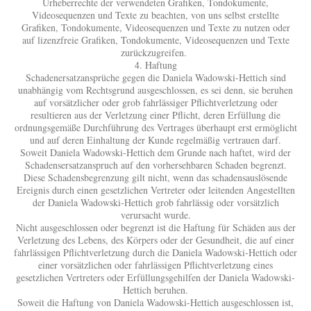
Urheberrechte der verwendeten Grafiken, Tondokumente,
Videosequenzen und Texte zu beachten, von uns selbst erstellte
Grafiken, Tondokumente, Videosequenzen und Texte zu nutzen oder
auf lizenzfreie Grafiken, Tondokumente, Videosequenzen und Texte
zurückzugreifen.
4. Haftung
Schadenersatzansprüche gegen die Daniela Wadowski-Hettich sind
unabhängig vom Rechtsgrund ausgeschlossen, es sei denn, sie beruhen
auf vorsätzlicher oder grob fahrlässiger Pflichtverletzung oder
resultieren aus der Verletzung einer Pflicht, deren Erfüllung die
ordnungsgemäße Durchführung des Vertrages überhaupt erst ermöglicht
und auf deren Einhaltung der Kunde regelmäßig vertrauen darf.
Soweit Daniela Wadowski-Hettich dem Grunde nach haftet, wird der
Schadensersatzanspruch auf den vorhersehbaren Schaden begrenzt.
Diese Schadensbegrenzung gilt nicht, wenn das schadensauslösende
Ereignis durch einen gesetzlichen Vertreter oder leitenden Angestellten
der Daniela Wadowski-Hettich grob fahrlässig oder vorsätzlich
verursacht wurde.
Nicht ausgeschlossen oder begrenzt ist die Haftung für Schäden aus der
Verletzung des Lebens, des Körpers oder der Gesundheit, die auf einer
fahrlässigen Pflichtverletzung durch die Daniela Wadowski-Hettich oder
einer vorsätzlichen oder fahrlässigen Pflichtverletzung eines
gesetzlichen Vertreters oder Erfüllungsgehilfen der Daniela Wadowski-
Hettich beruhen.
Soweit die Haftung von Daniela Wadowski-Hettich ausgeschlossen ist,