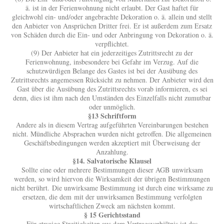
ä. ist in der Ferienwohnung nicht erlaubt. Der Gast haftet für
gleichwohl ein- und/oder angebrachte Dekoration o. ä. allein und stellt
den Anbieter von Ansprüchen Dritter frei. Er ist außerdem zum Ersatz
von Schäden durch die Ein- und oder Anbringung von Dekoration o. ä.
verpflichtet.
(9) Der Anbieter hat ein jederzeitiges Zutrittsrecht zu der
Ferienwohnung, insbesondere bei Gefahr im Verzug. Auf die
schutzwürdigen Belange des Gastes ist bei der Ausübung des
Zutrittsrechts angemessen Rücksicht zu nehmen. Der Anbieter wird den
Gast über die Ausübung des Zutrittsrechts vorab informieren, es sei
denn, dies ist ihm nach den Umständen des Einzelfalls nicht zumutbar
oder unmöglich.
§13 Schriftform
Andere als in diesem Vertrag aufgeführten Vereinbarungen bestehen
nicht. Mündliche Absprachen wurden nicht getroffen. Die allgemeinen
Geschäftsbedingungen werden akzeptiert mit Überweisung der
Anzahlung.
§14. Salvatorische Klausel
Sollte eine oder mehrere Bestimmungen dieser AGB unwirksam
werden, so wird hiervon die Wirksamkeit der übrigen Bestimmungen
nicht berührt. Die unwirksame Bestimmung ist durch eine wirksame zu
ersetzen, die dem mit der unwirksamen Bestimmung verfolgten
wirtschaftlichen Zweck am nächsten kommt.
§ 15 Gerichtsstand
Für etwaige Streitigkeiten aus dem Vertragsverhältnis ist das