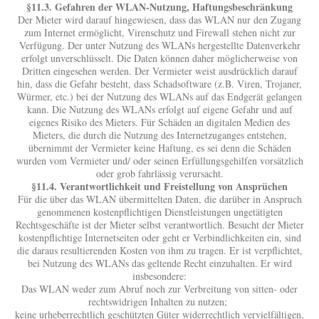
§11.3. Gefahren der WLAN-Nutzung, Haftungsbeschränkung
Der Mieter wird darauf hingewiesen, dass das WLAN nur den Zugang
zum Internet ermöglicht, Virenschutz und Firewall stehen nicht zur
Verfügung. Der unter Nutzung des WLANs hergestellte Datenverkehr
erfolgt unverschlüsselt. Die Daten können daher möglicherweise von
Dritten eingesehen werden. Der Vermieter weist ausdrücklich darauf
hin, dass die Gefahr besteht, dass Schadsoftware (z.B. Viren, Trojaner,
Würmer, etc.) bei der Nutzung des WLANs auf das Endgerät gelangen
kann. Die Nutzung des WLANs erfolgt auf eigene Gefahr und auf
eigenes Risiko des Mieters. Für Schäden an digitalen Medien des
Mieters, die durch die Nutzung des Internetzuganges entstehen,
übernimmt der Vermieter keine Haftung, es sei denn die Schäden
wurden vom Vermieter und/ oder seinen Erfüllungsgehilfen vorsätzlich
oder grob fahrlässig verursacht.
§11.4. Verantwortlichkeit und Freistellung von Ansprüchen
Für die über das WLAN übermittelten Daten, die darüber in Anspruch
genommenen kostenpflichtigen Dienstleistungen ungetätigten
Rechtsgeschäfte ist der Mieter selbst verantwortlich. Besucht der Mieter
kostenpflichtige Internetseiten oder geht er Verbindlichkeiten ein, sind
die daraus resultierenden Kosten von ihm zu tragen. Er ist verpflichtet,
bei Nutzung des WLANs das geltende Recht einzuhalten. Er wird
insbesondere:
Das WLAN weder zum Abruf noch zur Verbreitung von sitten- oder
rechtswidrigen Inhalten zu nutzen;
keine urheberrechtlich geschützten Güter widerrechtlich vervielfältigen,