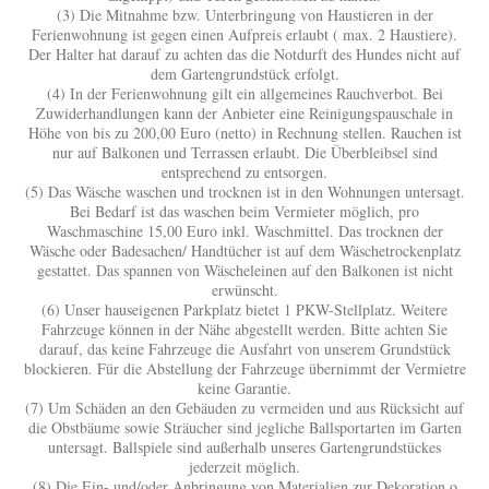
(3) Die Mitnahme bzw. Unterbringung von Haustieren in der
Ferienwohnung ist gegen einen Aufpreis erlaubt ( max. 2 Haustiere).
Der Halter hat darauf zu achten das die Notdurft des Hundes nicht auf
dem Gartengrundstück erfolgt.
(4) In der Ferienwohnung gilt ein allgemeines Rauchverbot. Bei
Zuwiderhandlungen kann der Anbieter eine Reinigungspauschale in
Höhe von bis zu 200,00 Euro (netto) in Rechnung stellen. Rauchen ist
nur auf Balkonen und Terrassen erlaubt. Die Überbleibsel sind
entsprechend zu entsorgen.
(5) Das Wäsche waschen und trocknen ist in den Wohnungen untersagt.
Bei Bedarf ist das waschen beim Vermieter möglich, pro
Waschmaschine 15,00 Euro inkl. Waschmittel. Das trocknen der
Wäsche oder Badesachen/ Handtücher ist auf dem Wäschetrockenplatz
gestattet. Das spannen von Wäscheleinen auf den Balkonen ist nicht
erwünscht.
(6) Unser hauseigenen Parkplatz bietet 1 PKW-Stellplatz. Weitere
Fahrzeuge können in der Nähe abgestellt werden. Bitte achten Sie
darauf, das keine Fahrzeuge die Ausfahrt von unserem Grundstück
blockieren. Für die Abstellung der Fahrzeuge übernimmt der Vermietre
keine Garantie.
(7) Um Schäden an den Gebäuden zu vermeiden und aus Rücksicht auf
die Obstbäume sowie Sträucher sind jegliche Ballsportarten im Garten
untersagt. Ballspiele sind außerhalb unseres Gartengrundstückes
jederzeit möglich.
(8) Die Ein- und/oder Anbringung von Materialien zur Dekoration o.